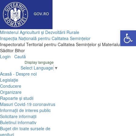
Deschide ba
Ministerul Agriculturii și Dezvoltării Rurale
Inspecția Națională pentru Calitatea Semințelor
Inspectoratul Teritorial pentru Calitatea Semințelor și Materialului
Săditor Bihor
Login
Caută
Display language
Select Language
▼
Acasă - Despre noi
Legislaţie
Conducere
Organizare
Rapoarte și studii
Masuri Covid-19 coronavirus
Informații de interes public
Solicitare informații
Buletinul informativ
Buget din toate sursele de
venituri